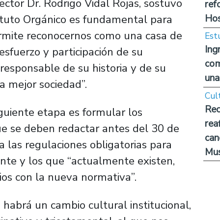
ctor Dr. Rodrigo Vidal Rojas, sostuvo
ref
Hos
atuto Orgánico es fundamental para
ermite reconocernos como una casa de
Est
Ing
esfuerzo y participación de su
com
responsable de su historia y de su
una
na mejor sociedad”.
Cul
Rec
iguiente etapa es formular los
rea
 se deben redactar antes del 30 de
can
a las regulaciones obligatorias para
Mus
ente y los que “actualmente existen,
ios con la nueva normativa”.
habrá un cambio cultural institucional,