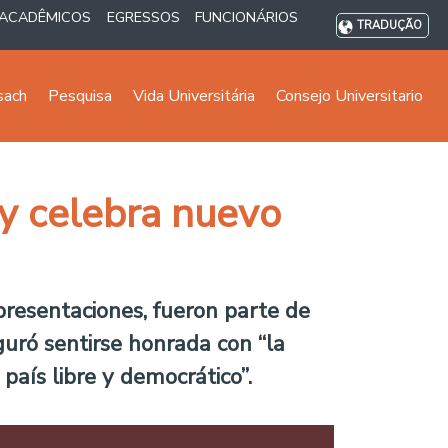
ACADÊMICOS
EGRESSOS
FUNCIONÁRIOS
TRADUÇÃO
sach
Pesquisa
Vida Universitária
Consejo Universitario
 y celebra nuevo
s presentaciones, fueron parte de
eguró sentirse honrada con “la
país libre y democrático”.