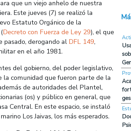
ara que un viejo anhelo de nuestra
ra. Este jueves (7) se realizó la
Má
nuevo Estatuto Orgánico de la
(
Decreto con Fuerza de Ley 29
), el que
Act
re pasado, derogando al
DFL 149
,
Usa
militar en el año 1981.
sob
Ge
es del gobierno, del poder legislativo,
Pro
e la comunidad que fueron parte de la
Aca
 además de autoridades del Plantel,
for
ionarias (os) y público en general, que
ges
sa Central. En este espacio, se instaló
Est
amarino Los Jaivas, los más esperados.
Doc
Psi