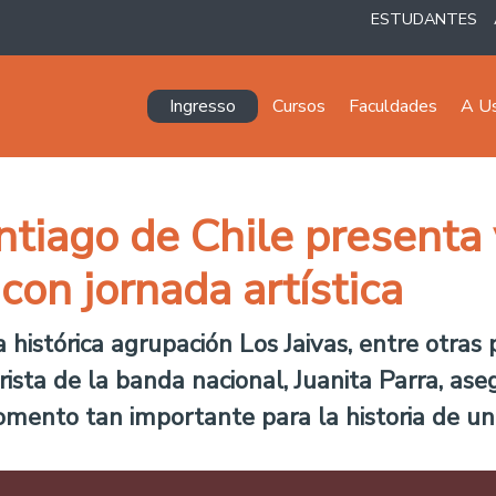
ESTUDANTES
Navegación principal
Ingresso
Cursos
Faculdades
A U
ntiago de Chile presenta
con jornada artística
la histórica agrupación Los Jaivas, entre otra
terista de la banda nacional, Juanita Parra, as
omento tan importante para la historia de un 