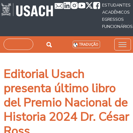
Passar para o conteúdo principal
ESTUDANTES
ACADÊMICOS
EGRESSOS
FUNCIONÁRIOS
Pesquisar
TRADUÇÃO
Editorial Usach
presenta último libro
del Premio Nacional de
Historia 2024 Dr. César
Ross