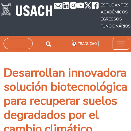
Passar para o conteúdo principal
ESTUDANTES
ACADÊMICOS
EGRESSOS
FUNCIONÁRIOS
Pesquisar
TRADUÇÃO
Desarrollan innovadora
solución biotecnológica
para recuperar suelos
degradados por el
cambio climático