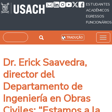
Passar para o conteúdo principal
ESTUDANTES
ACADÊMICOS
EGRESSOS
FUNCIONÁRIOS
Pesquisar
TRADUÇÃO
Dr. Erick Saavedra,
director del
Departamento de
Ingeniería en Obras
Civiles: “Estamos a la