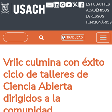
Passar para o conteúdo principal
ESTUDANTES
ACADÊMICOS
EGRESSOS
FUNCIONÁRIOS
Pesquisar
TRADUÇÃO
Vriic culmina con éxito
ciclo de talleres de
Ciencia Abierta
dirigidos a la
comunidad