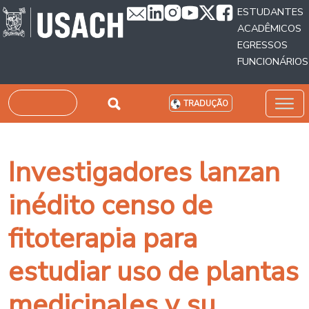
Passar para o conteúdo principal
ESTUDANTES
ACADÊMICOS
EGRESSOS
FUNCIONÁRIOS
Pesquisar
TRADUÇÃO
Investigadores lanzan
inédito censo de
fitoterapia para
estudiar uso de plantas
medicinales y su