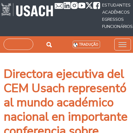
Passar para o conteúdo principal
ESTUDANTES
ACADÊMICOS
EGRESSOS
FUNCIONÁRIOS
Pesquisar
TRADUÇÃO
Directora ejecutiva del
CEM Usach representó
al mundo académico
nacional en importante
conferencia sobre