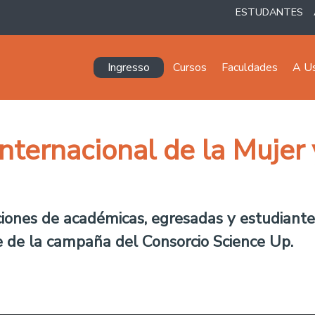
ESTUDANTES
Navegación principal
Ingresso
Cursos
Faculdades
A U
ernacional de la Mujer y
iones de académicas, egresadas y estudiante
 de la campaña del Consorcio Science Up.