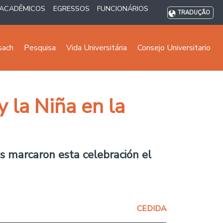
ACADÊMICOS
EGRESSOS
FUNCIONÁRIOS
TRADUÇÃO
sach
Pesquisa
Vida Universitária
Consejo Universitario
 la Niña en la
s marcaron esta celebración el
CEDIDA