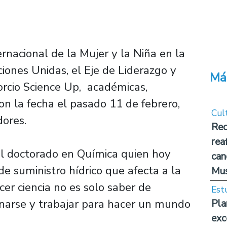
ernacional de la Mujer y la Niña en la
ciones Unidas, el Eje de Liderazgo y
Má
orcio Science Up, académicas,
on la fecha el pasado 11 de febrero,
Cul
ores.
Rec
rea
del doctorado en Química quien hoy
can
de suministro hídrico que afecta a la
Mus
cer ciencia no es solo saber de
Est
onarse y trabajar para hacer un mundo
Pla
exc