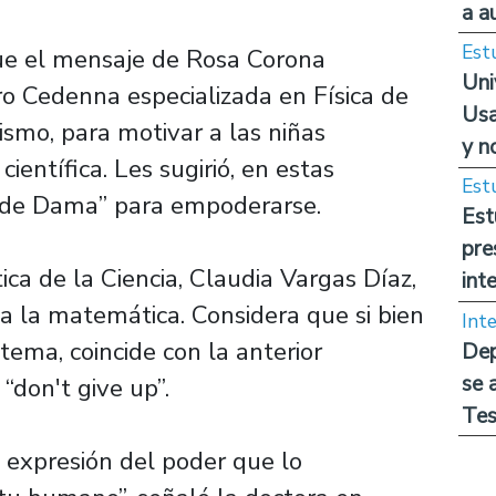
a a
Est
fue el mensaje de Rosa Corona
Uni
ro Cedenna especializada en Física de
Usa
smo, para motivar a las niñas
y n
ientífica. Les sugirió, en estas
Est
o de Dama” para empoderarse.
Est
pre
ca de la Ciencia, Claudia Vargas Díaz,
int
ia la matemática. Considera que si bien
Int
tema, coincide con la anterior
Dep
se 
“don't give up”.
Tes
a expresión del poder que lo