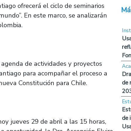
iago ofrecerá el ciclo de seminarios
Má
 mundo”. En este marco, se analizarán
olombia.
Inst
Usa
ref
Fon
a agenda de actividades y proyectos
Aca
Santiago para acompañar el proceso a
Dra
nueva Constitución para Chile.
de 
20
Est
Est
de 
hoy jueves 29 de abril a las 15 horas,
Us