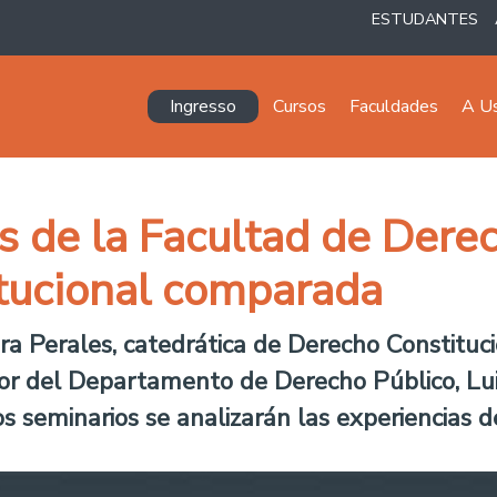
ESTUDANTES
Navegación principal
Ingresso
Cursos
Faculdades
A U
s de la Facultad de Derec
itucional comparada
ra Perales, catedrática de Derecho Constituci
tor del Departamento de Derecho Público, Lui
s seminarios se analizarán las experiencias 