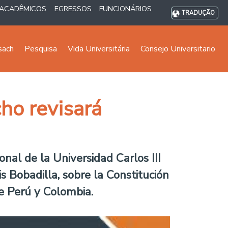
ACADÊMICOS
EGRESSOS
FUNCIONÁRIOS
TRADUÇÃO
sach
Pesquisa
Vida Universitária
Consejo Universitario
ho revisará
onal de la Universidad Carlos III
s Bobadilla, sobre la Constitución
de Perú y Colombia.