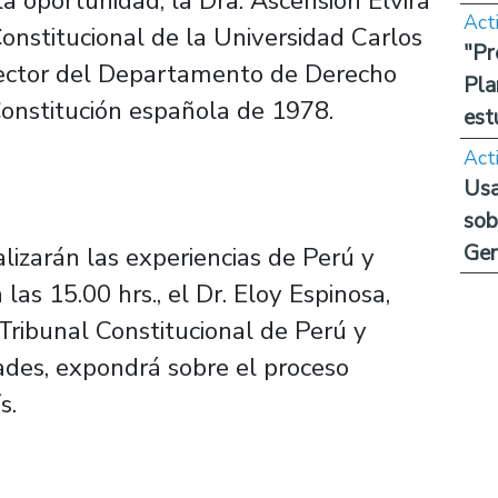
a oportunidad, la Dra. Ascensión Elvira
Act
onstitucional de la Universidad Carlos
"Pr
Director del Departamento de Derecho
Pla
 Constitución española de 1978.
est
Act
Usa
sob
Ge
lizarán las experiencias de Perú y
as 15.00 hrs., el Dr. Eloy Espinosa,
Tribunal Constitucional de Perú y
dades, expondrá sobre el proceso
ís.