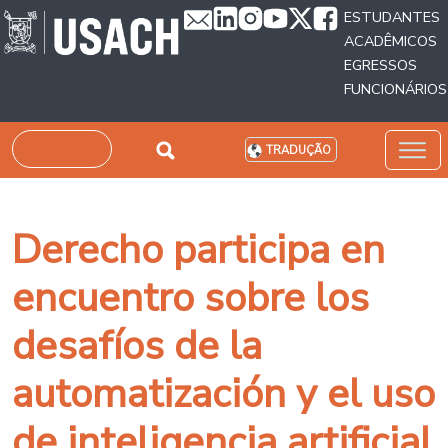
Passar para o conteúdo principal
ESTUDANTES
ACADÊMICOS
EGRESSOS
FUNCIONÁRIOS
Pesquisar
TRADUÇÃO
Derecho participa en
encuentro sobre los
desafíos de la
automatización y el uso
de inteligencia artificial