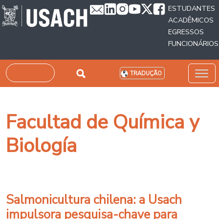
Passar para o conteúdo principal
ESTUDANTES
ACADÊMICOS
EGRESSOS
FUNCIONÁRIOS
Pesquisar
TRADUÇÃO
Facultad de Química y
Biología
Salmonicultura chilena: a Usach
impulsora pesquisa-chave para