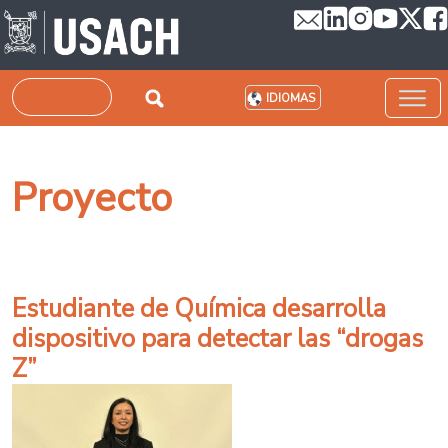
Pasar al contenido principal
Buscar
IDIOMAS
Proyecto
Estudiante de Química desarrolla
dispositivo para detectar las “drogas
Z”