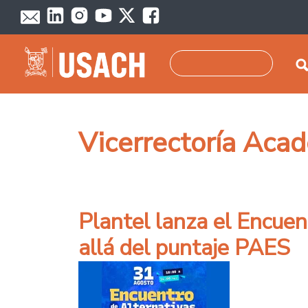
Pasar al contenido principal
Buscar
Vicerrectoría Aca
Plantel lanza el Encuen
allá del puntaje PAES