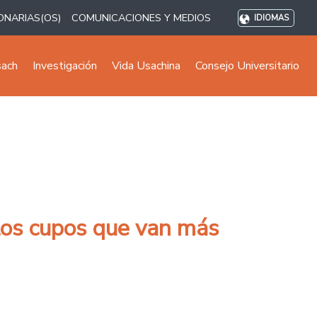
ONARIAS(OS)
COMUNICACIONES Y MEDIOS
IDIOMAS
sach
Investigación
Vida Usachina
Consejo Universitario
 los cupos que van más