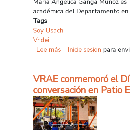
María Angélica Ganga Muñoz es b
académica del Departamento en C
Tags
Soy Usach
Vridei
sobre María Angélica Gan
Lee más
Inicie sesión
para envi
VRAE conmemoró el Día 
conversación en Patio