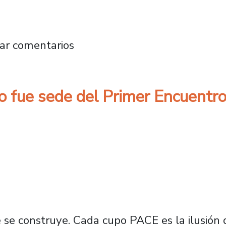
h se reúne con directores/as y coordinadore
ar comentarios
go fue sede del Primer Encuent
 se construye. Cada cupo PACE es la ilusión 