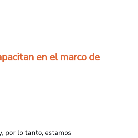
dio con mesa de conversación en Patio EAO
pacitan en el marco de
, por lo tanto, estamos