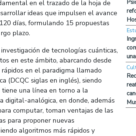
Psi
ndamental en el trazado de la hoja de
ref
sarrollar ideas que impulsen el avance
Hos
 120 días, formulando 15 propuestas
Est
argo plazo.
Ing
com
 investigación de tecnologías cuánticas,
una
ctos en este ámbito, abarcando desde
Cul
a rápidos en el paradigma llamado
Rec
ca (DCQC siglas en inglés), siendo
rea
tiene una línea en torno a la
can
a digital-analógica, en donde, además
Mus
para computar, toman ventajas de las
emas para proponer nuevas
iendo algoritmos más rápidos y