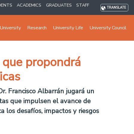
DENTS
ACADEMICS
GRADUATES
STAFF
TRANSLATE
University
Research
University Life
University Council
 que propondrá
icas
 Dr. Francisco Albarrán jugará un
stas que impulsen el avance de
a los desafíos, impactos y riesgos