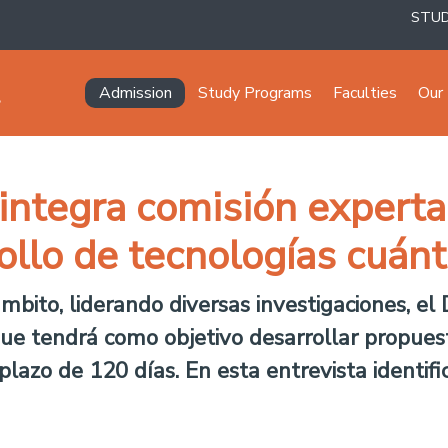
STU
Navegación principal
Admission
Study Programs
Faculties
Our 
ntegra comisión experta
rollo de tecnologías cuánt
mbito, liderando diversas investigaciones, el
que tendrá como objetivo desarrollar propue
lazo de 120 días. En esta entrevista identific