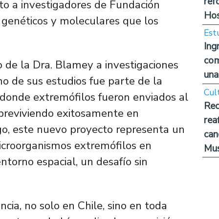
ref
nto a investigadores de Fundación
Hos
s genéticos y moleculares que los
Est
Ing
com
o de la Dra. Blamey a investigaciones
una
no de sus estudios fue parte de la
Cul
 donde extremófilos fueron enviados al
Rec
breviviendo exitosamente en
rea
go, este nuevo proyecto representa un
can
microorganismos extremófilos en
Mus
ntorno espacial, un desafío sin
cia, no solo en Chile, sino en toda