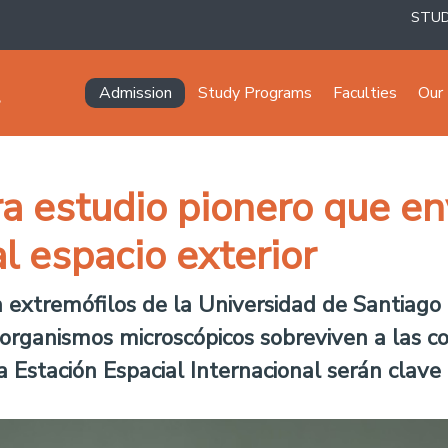
STU
Navegación principal
Admission
Study Programs
Faculties
Our 
ra estudio pionero que en
l espacio exterior
extremófilos de la Universidad de Santiago d
rganismos microscópicos sobreviven a las co
a Estación Espacial Internacional serán clave 