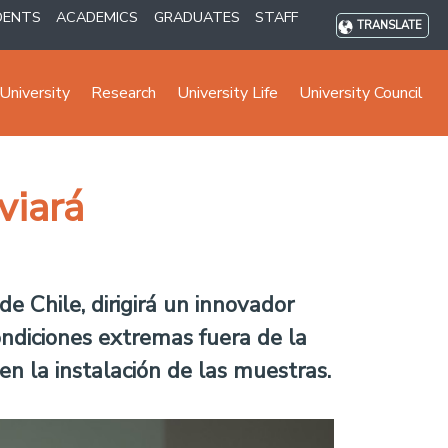
DENTS
ACADEMICS
GRADUATES
STAFF
TRANSLATE
University
Research
University Life
University Council
viará
e Chile, dirigirá un innovador
ndiciones extremas fuera de la
en la instalación de las muestras.