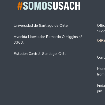
Universidad de Santiago de Chile.
Offi
Sugg
Avenida Libertador Bernardo O'Higgins nº
OIRS
3363.
Estación Central. Santiago. Chile.
Cont
Mond
from
Frid
pm.