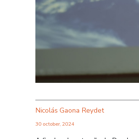
Nicolás Gaona Reydet
30 october, 2024