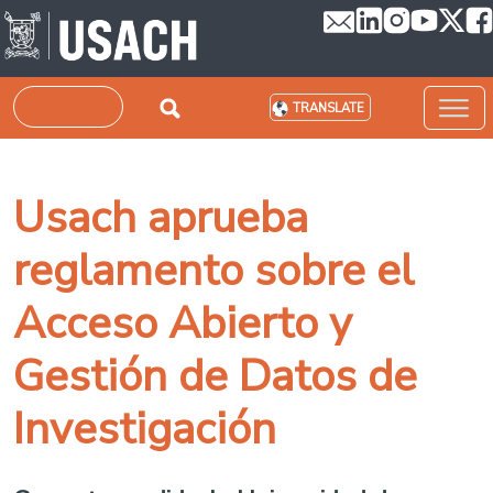
Skip to main content
Search
TRANSLATE
Usach aprueba
reglamento sobre el
Acceso Abierto y
Gestión de Datos de
Investigación