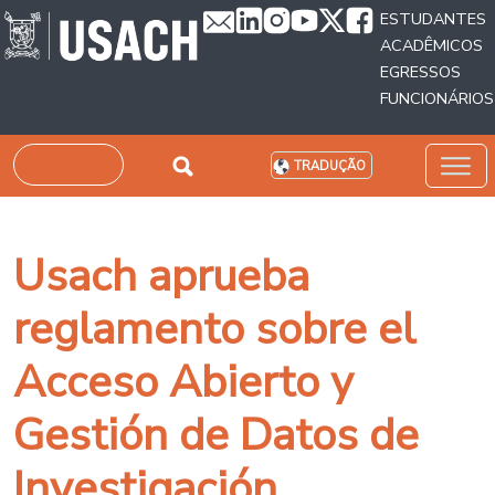
Passar para o conteúdo principal
ESTUDANTES
ACADÊMICOS
EGRESSOS
FUNCIONÁRIOS
Pesquisar
TRADUÇÃO
Usach aprueba
reglamento sobre el
Acceso Abierto y
Gestión de Datos de
Investigación