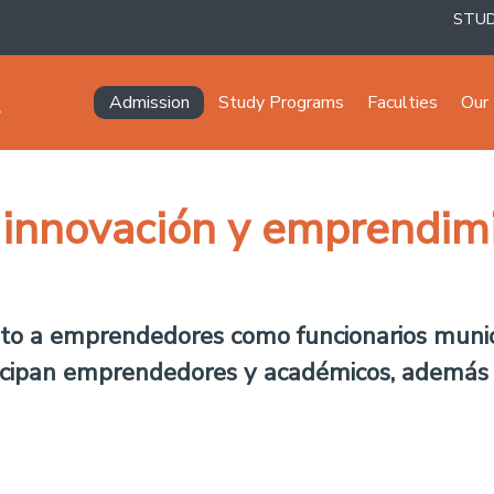
STU
Navegación principal
Admission
Study Programs
Faculties
Our 
 innovación y emprendimi
tanto a emprendedores como funcionarios munic
icipan emprendedores y académicos, además d