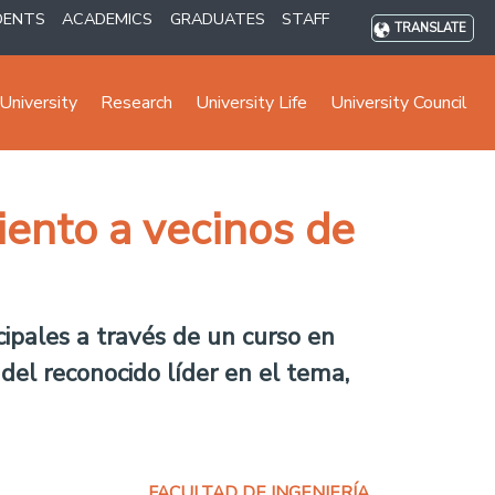
DENTS
ACADEMICS
GRADUATES
STAFF
TRANSLATE
University
Research
University Life
University Council
ento a vecinos de
ipales a través de un curso en
el reconocido líder en el tema,
FACULTAD DE INGENIERÍA