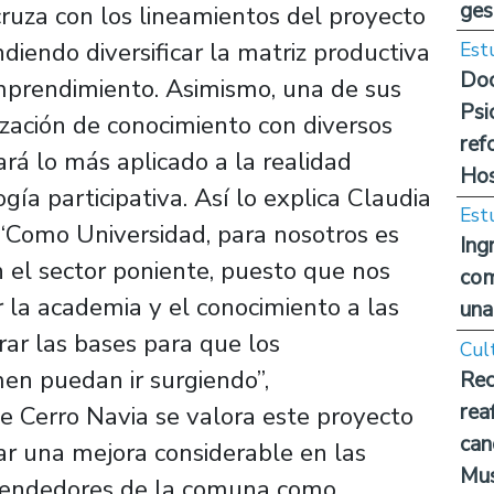
ges
cruza con los lineamientos del proyecto
diendo diversificar la matriz productiva
Est
Doc
mprendimiento. Asimismo, una de sus
Psi
zación de conocimiento con diversos
ref
ará lo más aplicado a la realidad
Hos
ía participativa. Así lo explica Claudia
Est
 “Como Universidad, para nosotros es
Ing
 el sector poniente, puesto que nos
com
 la academia y el conocimiento a las
una
rar las bases para que los
Cul
n puedan ir surgiendo”,
Rec
rea
e Cerro Navia se valora este proyecto
can
r una mejora considerable en las
Mus
rendedores de la comuna como