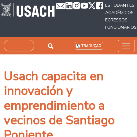
Passar para o conteúdo principal
ESTUDANTES
ACADÊMICOS
EGRESSOS
FUNCIONÁRIOS
Pesquisar
TRADUÇÃO
Usach capacita en
innovación y
emprendimiento a
vecinos de Santiago
Poniente