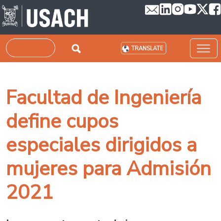
Skip to main content
Search
TRANSLATE
Facultad de Ingeniería
define cupos
especiales dirigidos a
mujeres para Admisión
2021