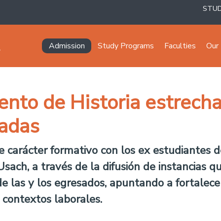
STU
Navegación principal
Admission
Study Programs
Faculties
Our 
nto de Historia estrecha
sadas
e carácter formativo con los ex estudiantes 
ach, a través de la difusión de instancias q
e las y los egresados, apuntando a fortalece
contextos laborales.