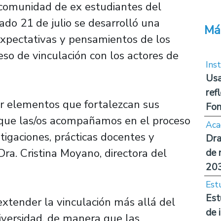
a comunidad de ex estudiantes del
ado 21 de julio se desarrolló una
Má
 expectativas y pensamientos de los
so de vinculación con los actores de
Inst
Usa
ref
ar elementos que fortalezcan sus
Fon
 que las/os acompañamos en el proceso
Aca
tigaciones, prácticas docentes y
Dra
 Dra. Cristina Moyano, directora del
de 
20
Est
Est
 extender la vinculación más allá del
de 
niversidad, de manera que las