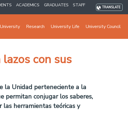
DENTS
ACADEMICS
GRADUATES
STAFF
TRANSLATE
University
Research
University Life
University Council
 lazos con sus
de la Unidad perteneciente a la
ue permitan conjugar los saberes,
r las herramientas teóricas y