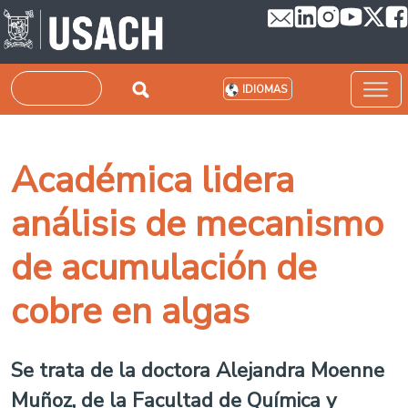
Pasar al contenido principal
Buscar
IDIOMAS
Académica lidera
análisis de mecanismo
de acumulación de
cobre en algas
Se trata de la doctora Alejandra Moenne
Muñoz, de la Facultad de Química y