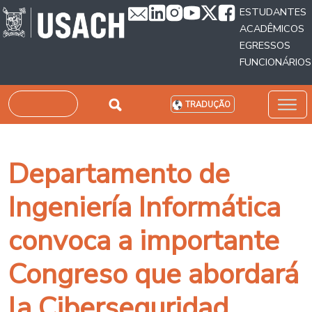
Passar para o conteúdo principal
ESTUDANTES
ACADÊMICOS
EGRESSOS
FUNCIONÁRIOS
Pesquisar
TRADUÇÃO
Departamento de
Ingeniería Informática
convoca a importante
Congreso que abordará
la Ciberseguridad