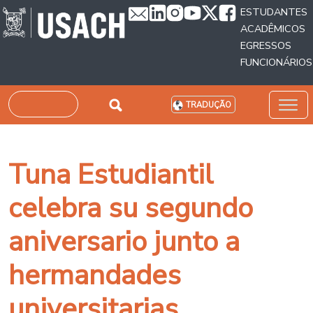
Passar para o conteúdo principal
ESTUDANTES
ACADÊMICOS
EGRESSOS
FUNCIONÁRIOS
Pesquisar
TRADUÇÃO
Tuna Estudiantil
celebra su segundo
aniversario junto a
hermandades
universitarias