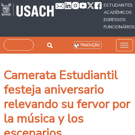
Passar para o conteúdo principal
ESTUDANTES
ACADÊMICOS
EGRESSOS
FUNCIONÁRIOS
Pesquisar
TRADUÇÃO
Camerata Estudiantil
festeja aniversario
relevando su fervor por
la música y los
escenarios