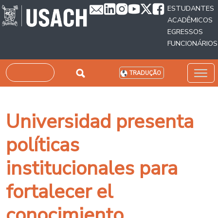
Passar para o conteúdo principal
ESTUDANTES
ACADÊMICOS
EGRESSOS
FUNCIONÁRIOS
Pesquisar
TRADUÇÃO
Universidad presenta
políticas
institucionales para
fortalecer el
conocimiento