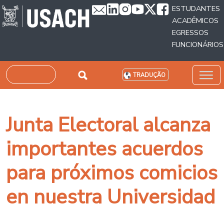
Passar para o conteúdo principal
ESTUDANTES
ACADÊMICOS
EGRESSOS
FUNCIONÁRIOS
Pesquisar
TRADUÇÃO
Junta Electoral alcanza
importantes acuerdos
para próximos comicios
en nuestra Universidad