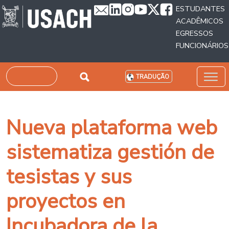
Passar para o conteúdo principal
ESTUDANTES
ACADÊMICOS
EGRESSOS
FUNCIONÁRIOS
Pesquisar
TRADUÇÃO
Nueva plataforma web
sistematiza gestión de
tesistas y sus
proyectos en
Incubadora de la