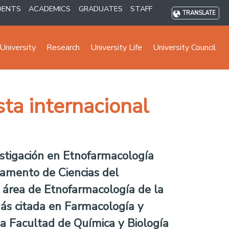
DENTS
ACADEMICS
GRADUATES
STAFF
TRANSLATE
University
Research
University Life
University Council
sta internacional
estigación en Etnofarmacología
tamento de Ciencias del
l área de Etnofarmacología de la
 más citada en Farmacología y
la Facultad de Química y Biología