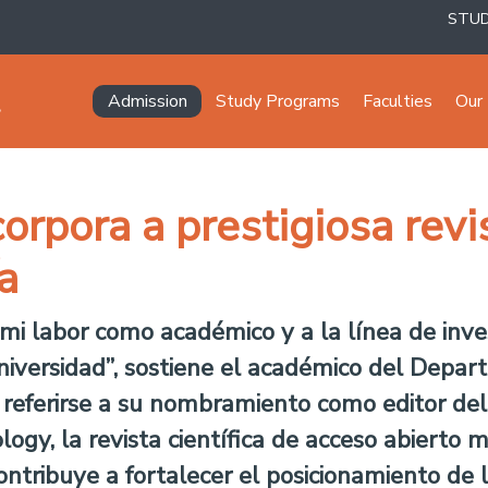
STU
Navegación principal
Admission
Study Programs
Faculties
Our 
corpora a prestigiosa revi
a
 mi labor como académico y a la línea de inv
iversidad”, sostiene el académico del Depar
l referirse a su nombramiento como editor de
logy, la revista científica de acceso abierto
ontribuye a fortalecer el posicionamiento de 