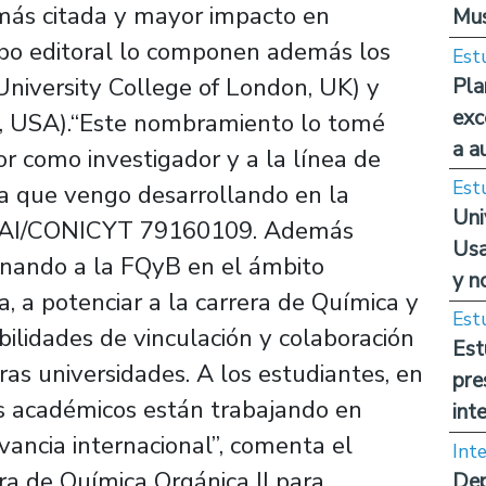
s más citada y mayor impacto en
Mus
ipo editoral lo componen además los
Est
University College of London, UK) y
Pla
exc
y, USA).“Este nombramiento lo tomé
a a
r como investigador y a la línea de
Est
a que vengo desarrollando en la
Uni
o PAI/CONICYT 79160109. Además
Usa
ionando a la FQyB en el ámbito
y n
a, a potenciar a la carrera de Química y
Est
ilidades de vinculación y colaboración
Est
ras universidades. A los estudiantes, en
pre
los académicos están trabajando en
int
vancia internacional”, comenta el
Int
ra de Química Orgánica II para
Dep