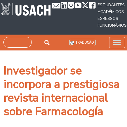
Passar para o conteúdo principal
ESTUDANTES
ACADÊMICOS
EGRESSOS
FUNCIONÁRIOS
Pesquisar
TRADUÇÃO
Investigador se
incorpora a prestigiosa
revista internacional
sobre Farmacología