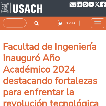
Skip to main content
Search
TRANSLATE
Facultad de Ingeniería
inauguró Año
Académico 2024
destacando fortalezas
para enfrentar la
revolución tecnológica