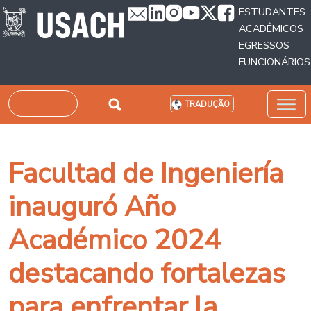
Passar para o conteúdo principal
ESTUDANTES
ACADÊMICOS
EGRESSOS
FUNCIONÁRIOS
Pesquisar
TRADUÇÃO
Facultad de Ingeniería
inauguró Año
Académico 2024
destacando fortalezas
para enfrentar la