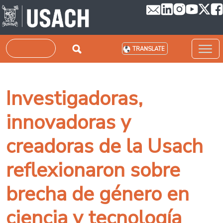
Skip to main content
Search
TRANSLATE
Investigadoras,
innovadoras y
creadoras de la Usach
reflexionaron sobre
brecha de género en
ciencia y tecnología