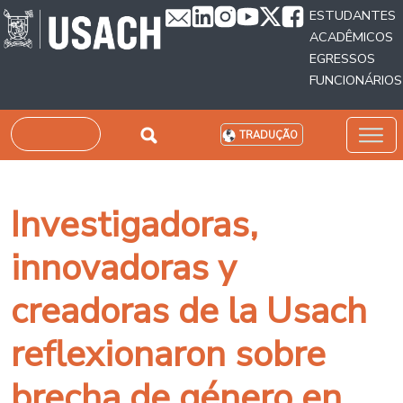
Passar para o conteúdo principal
ESTUDANTES
ACADÊMICOS
EGRESSOS
FUNCIONÁRIOS
Pesquisar
TRADUÇÃO
Investigadoras,
innovadoras y
creadoras de la Usach
reflexionaron sobre
brecha de género en